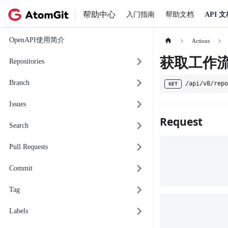
帮助中心
入门指南
帮助文档
API 
OpenAPI使用简介
Actions
获取工作流
Repositories
Branch
/api/v8/rep
GET
Issues
Request
Search
Pull Requests
Commit
Tag
Labels