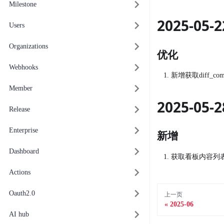
Milestone
2025-05
Users
Organizations
优化
Webhooks
新增获取diff_
Member
2025-05
Release
Enterprise
新增
Dashboard
获取看板内容列表
Actions
Oauth2.0
上一页
2025-06
AI hub