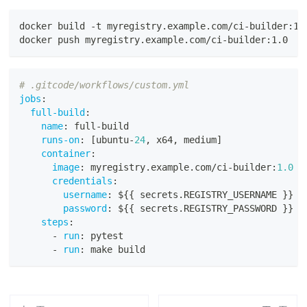
docker build -t myregistry.example.com/ci-builder:1.
docker push myregistry.example.com/ci-builder:1.0
# .gitcode/workflows/custom.yml
jobs
:
full-build
:
name
:
 full
-
build
runs-on
:
[
ubuntu
-
24
,
 x64
,
 medium
]
container
:
image
:
 myregistry.example.com/ci
-
builder
:
1.0
credentials
:
username
:
 $
{
{
 secrets.REGISTRY_USERNAME 
}
}
password
:
 $
{
{
 secrets.REGISTRY_PASSWORD 
}
}
steps
:
-
run
:
 pytest
-
run
:
 make build