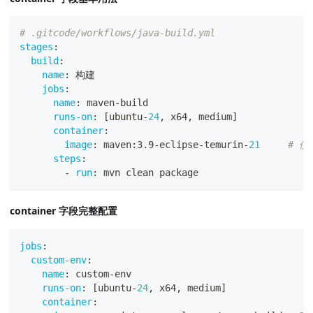
# .gitcode/workflows/java-build.yml
stages
:
build
:
name
:
 构建
jobs
:
name
:
 maven
-
build
runs-on
:
[
ubuntu
-
24
,
 x64
,
 medium
]
container
:
image
:
 maven
:
3.9
-
eclipse
-
temurin
-
21
# 使
steps
:
-
run
:
 mvn clean package
container 字段完整配置
jobs
:
custom-env
:
name
:
 custom
-
env
runs-on
:
[
ubuntu
-
24
,
 x64
,
 medium
]
container
: