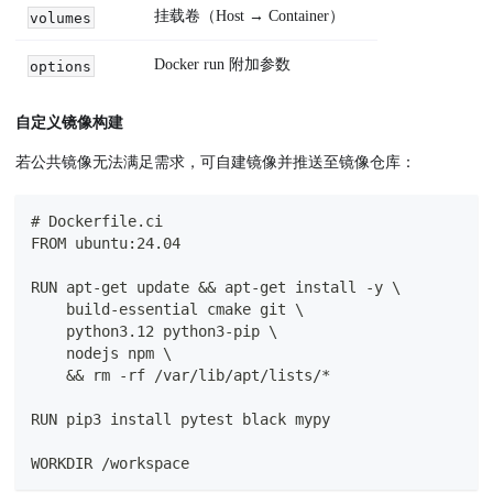
挂载卷（Host → Container）
volumes
Docker run 附加参数
options
自定义镜像构建
若公共镜像无法满足需求，可自建镜像并推送至镜像仓库：
# Dockerfile.ci
FROM ubuntu:24.04
RUN apt-get update && apt-get install -y \
    build-essential cmake git \
    python3.12 python3-pip \
    nodejs npm \
    && rm -rf /var/lib/apt/lists/*
RUN pip3 install pytest black mypy
WORKDIR /workspace