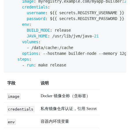
image
:
 myregistry.example.com/myapp
-
builder
:
2.
credentials
:
username
:
 $
{
{
 secrets.REGISTRY_USERNAME 
}
}
password
:
 $
{
{
 secrets.REGISTRY_PASSWORD 
}
}
env
:
BUILD_MODE
:
 release
JAVA_HOME
:
 /usr/lib/jvm/java
-
21
volumes
:
-
 /data/cache
:
/cache
options
:
-
-
hostname builder
-
node 
-
-
memory 12g
steps
:
-
run
:
 make release
字段
说明
Docker 镜像全称（含标签）
image
私有镜像仓库认证，引用 Secret
credentials
容器内环境变量
env