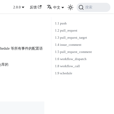
搜索
2.0.0
反馈
中文
1.1 push
1.2 pull_request
1.3 pull_request_target
1.4 issue_comment
h、schedule 等所有事件的配置语
1.5 pull_request_comment
1.6 workflow_dispatch
仓库的
1.8 workflow_call
1.9 schedule