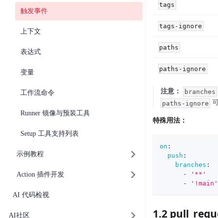
tags
触发事件
tags-ignore
上下文
paths
表达式
paths-ignore
变量
注意：
branches
工作流命令
可
paths-ignore
Runner 镜像与预装工具
特殊用法：
Setup 工具支持列表
on
:
示例教程
push
:
branches
:
-
'**'
Action 插件开发
-
'!main'
AI 代码检视
1.2 pull_requ
AI社区