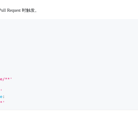
l Request 时触发。
e/**'
'
e
:
*'