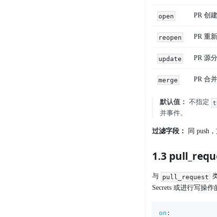
PR 创
open
PR 重
reopen
PR 
update
PR 合
merge
默认值：
不指定
t
并事件。
过滤字段：
同 push
1.3 pull_req
与
类
pull_request
Secrets 或进行
on
: