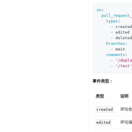
on
:
pull_request_
types
:
-
 created
-
 edited
-
 deleted
branches
:
-
 main
comments
:
-
'/deplo
-
'/test'
事件类型：
类型
说明
评论
created
评论
edited