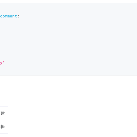
comment
:
y'
创建
编辑