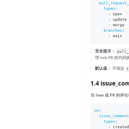
pull_request_
types
:
-
 open
-
 update
-
 merge
branches
:
-
 main
安全提示：
pull_
理 fork PR 
默认值：
不指定
t
1.4 issue_c
当 Issue 或 PR
on
:
issue_comment
types
:
-
 created