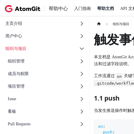
帮助中心
入门指南
帮助文档
API 文
主页介绍
组织与项目
触发事
用户中心
组织与项目
本文档是 AtomGit Ac
组织管理
法和过滤字段说明。
成员与权限
工作流通过
关键字
on
.gitcode/workflo
项目管理
1.1 push
Issue
当发生推送操作时触
看板
Pull Requests
on
:
push
: