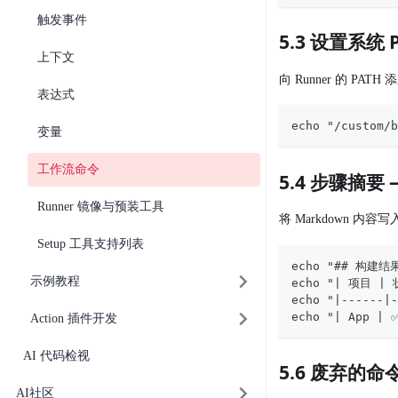
触发事件
5.3 设置系统 P
上下文
向 Runner 的 PA
表达式
echo "/custom/b
变量
工作流命令
5.4 步骤摘要 
Runner 镜像与预装工具
将 Markdown 内
Setup 工具支持列表
echo "## 构建结果"
示例教程
echo "| 项目 | 状
echo "|------|-
echo "| App | 
Action 插件开发
AI 代码检视
5.6 废弃的命
AI社区