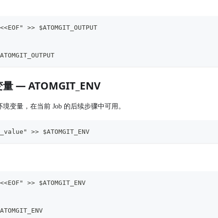
<<EOF" >> $ATOMGIT_OUTPUT
"
"
ATOMGIT_OUTPUT
量 — ATOMGIT_ENV
境变量，在当前 Job 的后续步骤中可用。
_value" >> $ATOMGIT_ENV
<<EOF" >> $ATOMGIT_ENV
$ATOMGIT_ENV