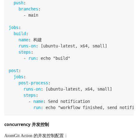
push
:
branches
:
-
 main
jobs
:
build
:
name
:
 构建
runs-on
:
[
ubuntu
-
latest
,
 x64
,
 small
]
steps
:
-
run
:
 echo "build"
post
:
jobs
:
post-process
:
runs-on
:
[
ubuntu
-
latest
,
 x64
,
 small
]
steps
:
-
name
:
 Send notification
run
:
 echo "workflow finished
,
 send notific
concurrency 并发控制
AtomGit Action 的并发控制配置：