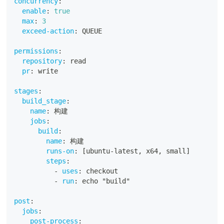
concurrency
:
enable
:
true
max
:
3
exceed-action
:
 QUEUE
permissions
:
repository
:
 read
pr
:
 write
stages
:
build_stage
:
name
:
 构建
jobs
:
build
:
name
:
 构建
runs-on
:
[
ubuntu
-
latest
,
 x64
,
 small
]
steps
:
-
uses
:
 checkout
-
run
:
 echo "build"
post
:
jobs
:
post-process
: