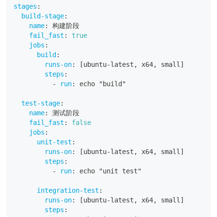
stages
:
build-stage
:
name
:
 构建阶段
fail_fast
:
true
jobs
:
build
:
runs-on
:
[
ubuntu
-
latest
,
 x64
,
 small
]
steps
:
-
run
:
 echo "build"
test-stage
:
name
:
 测试阶段
fail_fast
:
false
jobs
:
unit-test
:
runs-on
:
[
ubuntu
-
latest
,
 x64
,
 small
]
steps
:
-
run
:
 echo "unit test"
integration-test
:
runs-on
:
[
ubuntu
-
latest
,
 x64
,
 small
]
steps
: