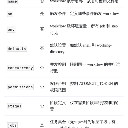
否
workflow 展示名称，缺省时使用文件名
name
是
触发条件，定义哪些事件触发 workflow
on
workflow 级环境变量，所有 job 和 step
否
env
可见
默认设置，如默认 shell 和 working-
否
defaults
directory
并发控制，限制同一 workflow 的并行运
否
concurrency
行数
权限声明，控制 ATOMGIT_TOKEN 的
否
permissions
权限范围
阶段定义，仅在需要阶段串行控制时配
否
stages
置
任务集合（无stages时为顶层字段，有
是
jobs